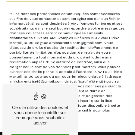
** Les données personnelles communiquées sont nécessaires
aux fins de vous contacter et sont enregistrées dans un fichier
informatisé. Elles sont destinées à AML Pompes funèbres et ses
sous-traitants dans le seul but de répondre à votre message. Les
données collectées seront communiquées aux seuls
destinataires suivants: AML Pompes funèbres 15 Av. Paul Firino
Martell, 16100 Cognac amlcharentaise16@gmail.com. Vous
disposez de droits d’accès, de rectification, d’effacement, de
portabilité, de limitation, d’opposition, de retrait de votre
consentement à tout moment et du droit d’introduire une
réclamation auprès d’une autorité de contrôle, ainsi que
d’organiser le sort de vos données post-mortem. Vous pouvez
exercer ces droits par voie postale à l'adresse 15 Av. Paul Firino
Martell, 16100 Cognac ou par courrier électronique à l'adresse
amlcharentaise16@gmail.com. Un justificatif d'identité pourra
vous être demandé. Nous conservons vos données pendant la
période de prise de contact puis pendant la durée de
prescription légale aux fins probatoires et de gestion des
contentieux. Vous avez le droit de vous inscrire sur la liste
d'opposition au démarchage téléphonique, disponible à cette
Ce site utilise des cookies et
adresse:
Bloctel.gouv.fr
. Consultez le site cnil.fr pour plus
vous donne le contrôle sur
d’informations sur vos droits.
ceux que vous souhaitez
activer