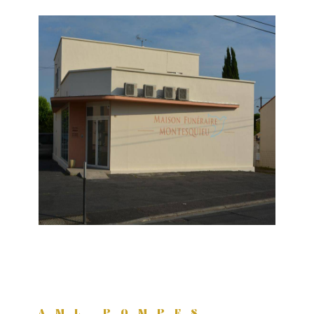
AML POMPES