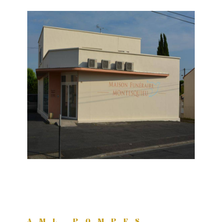
AML POMPES