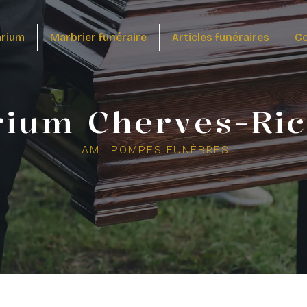
arium
Marbrier funéraire
Articles funéraires
Co
rium Cherves-Ri
AML POMPES FUNÈBRES