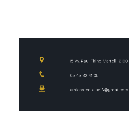
15 Av. Paul Firino Martell, 161
05 45 82 41 05
amlcharentaise16@gmail.com