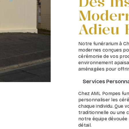
Des Ins
Modern
Adieu 
Notre funérarium à Ch
modernes conçues pour
cérémonie de vos pro
environnement apaisan
aménagées pour offrir
Services Personna
Chez AML Pompes funè
personnaliser les céré
chaque individu. Que v
traditionnelle ou une 
notre équipe dévouée 
détail.