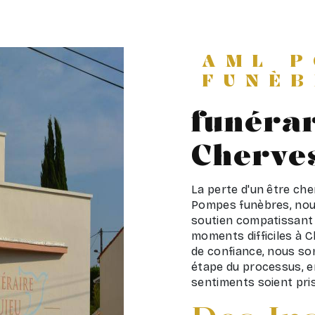
AML 
FUNÈB
funéra
Cherve
La perte d'un être che
Pompes funèbres, nous
soutien compatissant 
moments difficiles à 
de confiance, nous s
étape du processus, en
sentiments soient pri