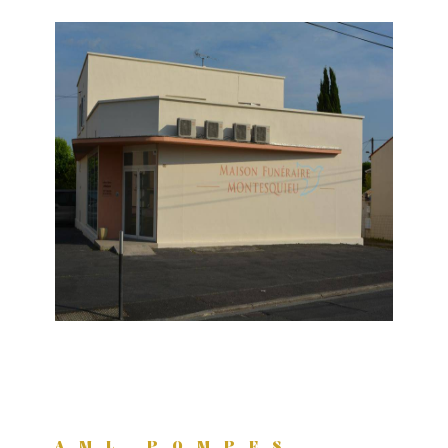
AML POMPES