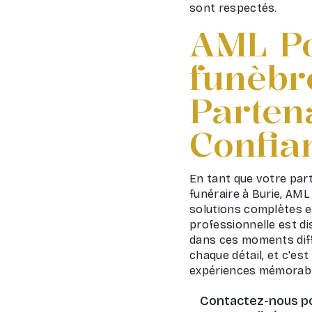
sont respectés.
AML P
funèbre
Parten
Confia
En tant que votre par
funéraire à Burie, AM
solutions complètes e
professionnelle est di
dans ces moments diff
chaque détail, et c'es
expériences mémorable
Contactez-nous po