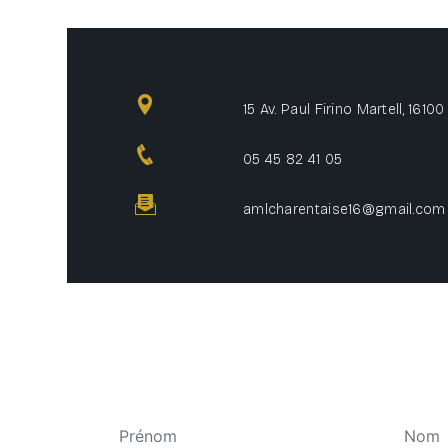
15 Av. Paul Firino Martell, 161
05 45 82 41 05
amlcharentaise16@gmail.com