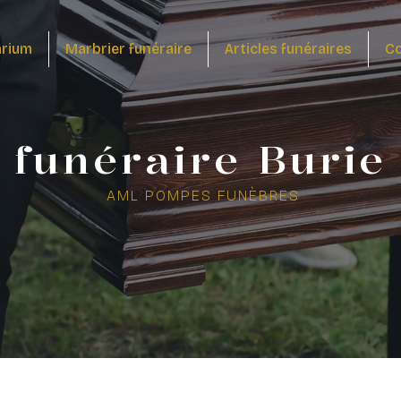
arium
Marbrier funéraire
Articles funéraires
Co
funéraire Burie
AML POMPES FUNÈBRES