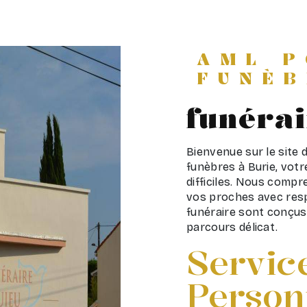
AML 
FUNÈB
funérai
Bienvenue sur le sit
funèbres à Burie, vot
difficiles. Nous comp
vos proches avec resp
funéraire sont conçu
parcours délicat.
Servic
Person