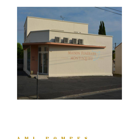
AML POMPES