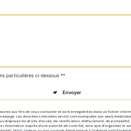
ns particulières ci-dessous **
Envoyer
res aux fins de vous contacter et sont enregistrées dans un fichier inform
e message. Les données collectées seront communiquées aux seuls destinatai
isposez de droits d’accès, de rectification, d’effacement, de portabilité, de
e réclamation auprès d’une autorité de contrôle, ainsi que d’organiser le
no Martell, 16100 Cognac ou par courrier électronique à l'adresse amlcharenta