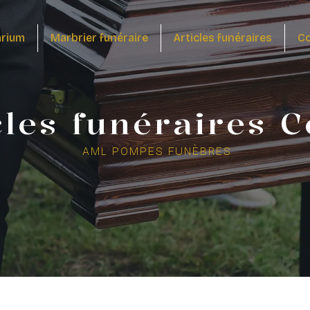
arium
Marbrier funéraire
Articles funéraires
Co
cles funéraires C
AML POMPES FUNÈBRES