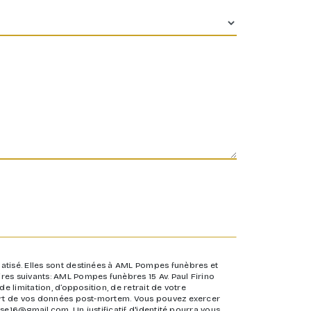
atisé. Elles sont destinées à AML Pompes funèbres et
res suivants: AML Pompes funèbres 15 Av. Paul Firino
 limitation, d’opposition, de retrait de votre
 sort de vos données post-mortem. Vous pouvez exercer
ise16@gmail.com. Un justificatif d'identité pourra vous