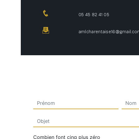
05 45 82 41 05
amlcharentaise16@gmail.co
Combien font cinq plus zéro