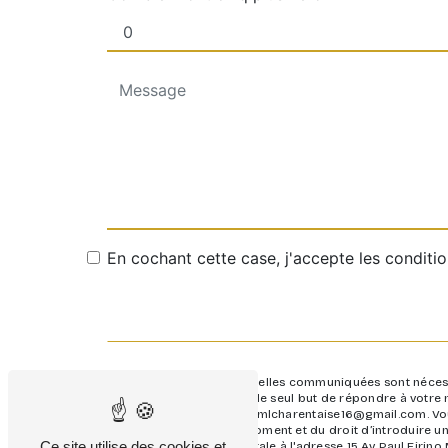
En cochant cette case, j'accepte les conditio
** Les données personnelles communiquées sont nécessai
ses sous-traitants dans le seul but de répondre à votr
Martell, 16100 Cognac amlcharentaise16@gmail.com. Vous d
consentement à tout moment et du droit d’introduire un
Ce site utilise des cookies et
ces droits par voie postale à l'adresse 15 Av. Paul Firi