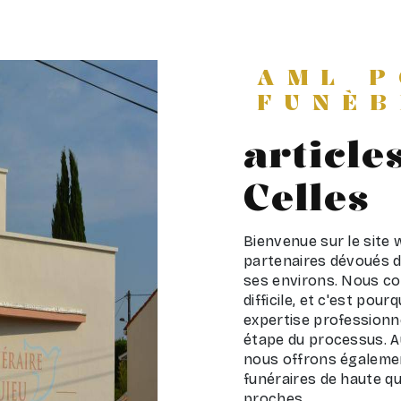
AML 
FUNÈB
article
Celles
Bienvenue sur le site
partenaires dévoués d
ses environs. Nous c
difficile, et c'est po
expertise profession
étape du processus. Au
nous offrons égaleme
funéraires de haute q
proches.