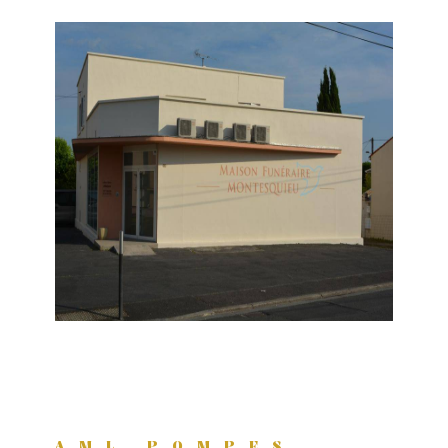
AML POMPES