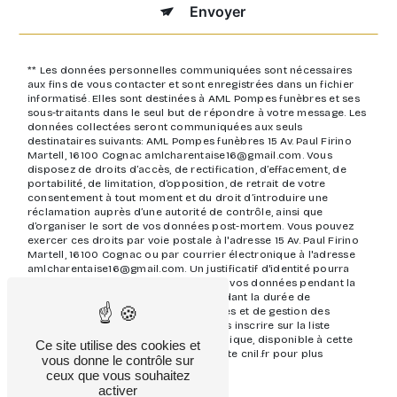
Envoyer
** Les données personnelles communiquées sont nécessaires
aux fins de vous contacter et sont enregistrées dans un fichier
informatisé. Elles sont destinées à AML Pompes funèbres et ses
sous-traitants dans le seul but de répondre à votre message. Les
données collectées seront communiquées aux seuls
destinataires suivants: AML Pompes funèbres 15 Av. Paul Firino
Martell, 16100 Cognac amlcharentaise16@gmail.com. Vous
disposez de droits d’accès, de rectification, d’effacement, de
portabilité, de limitation, d’opposition, de retrait de votre
consentement à tout moment et du droit d’introduire une
réclamation auprès d’une autorité de contrôle, ainsi que
d’organiser le sort de vos données post-mortem. Vous pouvez
exercer ces droits par voie postale à l'adresse 15 Av. Paul Firino
Martell, 16100 Cognac ou par courrier électronique à l'adresse
amlcharentaise16@gmail.com. Un justificatif d'identité pourra
vous être demandé. Nous conservons vos données pendant la
période de prise de contact puis pendant la durée de
prescription légale aux fins probatoires et de gestion des
contentieux. Vous avez le droit de vous inscrire sur la liste
d'opposition au démarchage téléphonique, disponible à cette
Ce site utilise des cookies et
adresse:
Bloctel.gouv.fr
. Consultez le site cnil.fr pour plus
vous donne le contrôle sur
d’informations sur vos droits.
ceux que vous souhaitez
activer