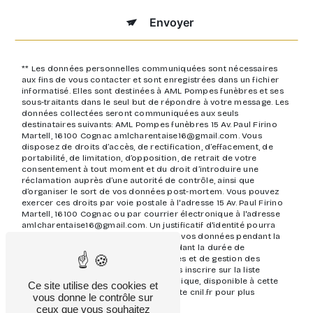
Envoyer
** Les données personnelles communiquées sont nécessaires
aux fins de vous contacter et sont enregistrées dans un fichier
informatisé. Elles sont destinées à AML Pompes funèbres et ses
sous-traitants dans le seul but de répondre à votre message. Les
données collectées seront communiquées aux seuls
destinataires suivants: AML Pompes funèbres 15 Av. Paul Firino
Martell, 16100 Cognac amlcharentaise16@gmail.com. Vous
disposez de droits d’accès, de rectification, d’effacement, de
portabilité, de limitation, d’opposition, de retrait de votre
consentement à tout moment et du droit d’introduire une
réclamation auprès d’une autorité de contrôle, ainsi que
d’organiser le sort de vos données post-mortem. Vous pouvez
exercer ces droits par voie postale à l'adresse 15 Av. Paul Firino
Martell, 16100 Cognac ou par courrier électronique à l'adresse
amlcharentaise16@gmail.com. Un justificatif d'identité pourra
vous être demandé. Nous conservons vos données pendant la
période de prise de contact puis pendant la durée de
prescription légale aux fins probatoires et de gestion des
contentieux. Vous avez le droit de vous inscrire sur la liste
d'opposition au démarchage téléphonique, disponible à cette
Ce site utilise des cookies et
adresse:
Bloctel.gouv.fr
. Consultez le site cnil.fr pour plus
vous donne le contrôle sur
d’informations sur vos droits.
ceux que vous souhaitez