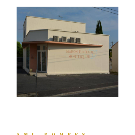
AML POMPES